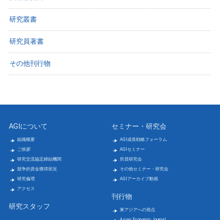
研究叢書
研究員著書
その他刊行物
AGIについて
セミナー・研究会
組織概要
AGI成長戦略フォーラム
ご挨拶
AGIセミナー
研究交流協定締結機関
所員研究会
競争的資金獲得状況
その他セミナー・研究会
研究倫理
AGIアーカイブ動画
アクセス
刊行物
研究スタッフ
東アジアへの視点
Asian Economic Journal