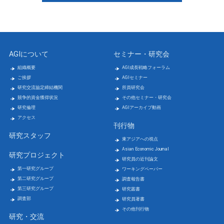
AGIについて
セミナー・研究会
組織概要
AGI成長戦略フォーラム
ご挨拶
AGIセミナー
研究交流協定締結機関
所員研究会
競争的資金獲得状況
その他セミナー・研究会
研究倫理
AGIアーカイブ動画
アクセス
刊行物
研究スタッフ
東アジアへの視点
Asian Economic Journal
研究プロジェクト
研究員の近刊論文
第一研究グループ
ワーキングペーパー
第二研究グループ
調査報告書
第三研究グループ
研究叢書
調査部
研究員著書
その他刊行物
研究・交流