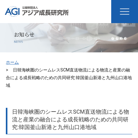
お知らせ
NEWS
ホーム
日韓海峡圏のシームレスSCM直送物流による物流と産業の融
合による成長戦略のための共同研究:韓国釜山新港と九州山口港地
域
日韓海峡圏のシームレスSCM直送物流による物
流と産業の融合による成長戦略のための共同研
究:韓国釜山新港と九州山口港地域