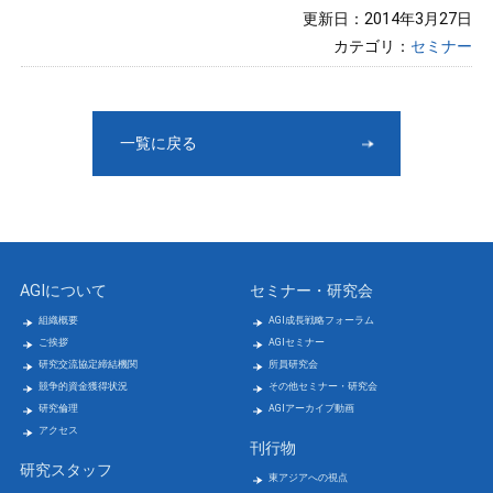
更新日：2014年3月27日
カテゴリ：
セミナー
一覧に戻る
AGIについて
セミナー・研究会
組織概要
AGI成長戦略フォーラム
ご挨拶
AGIセミナー
研究交流協定締結機関
所員研究会
競争的資金獲得状況
その他セミナー・研究会
研究倫理
AGIアーカイブ動画
アクセス
刊行物
研究スタッフ
東アジアへの視点