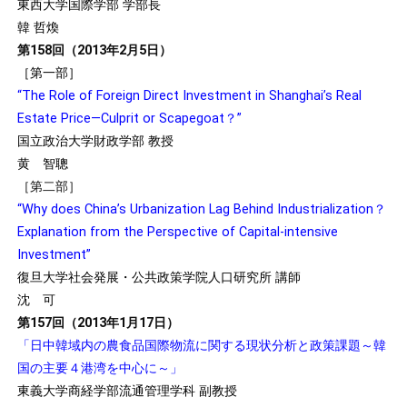
東西大学国際学部 学部長
韓 哲煥
第158回（2013年2月5日）
［第一部］
“The Role of Foreign Direct Investment in Shanghai’s Real
Estate Price―Culprit or Scapegoat？”
国立政治大学財政学部 教授
黄 智聰
［第二部］
“Why does China’s Urbanization Lag Behind Industrialization？
Explanation from the Perspective of Capital-intensive
Investment”
復旦大学社会発展・公共政策学院人口研究所 講師
沈 可
第157回（2013年1月17日）
「日中韓域内の農食品国際物流に関する現状分析と政策課題～韓
国の主要４港湾を中心に～」
東義大学商経学部流通管理学科 副教授