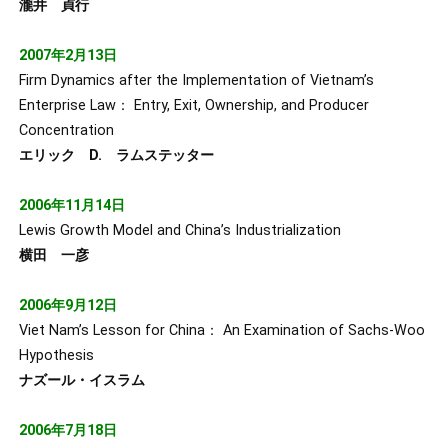
瀧井 貞行
2007年2月13日
Firm Dynamics after the Implementation of Vietnam’s
Enterprise Law： Entry, Exit, Ownership, and Producer
Concentration
エリック D. ラムステッター
2006年11月14日
Lewis Growth Model and China’s Industrialization
横田 一彦
2006年9月12日
Viet Nam’s Lesson for China： An Examination of Sachs-Woo
Hypothesis
ナズール・イスラム
2006年7月18日