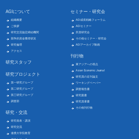
AGIについて
セミナー・研究会
組織概要
AGI成長戦略フォーラム
ご挨拶
AGIセミナー
研究交流協定締結機関
所員研究会
競争的資金獲得状況
その他セミナー・研究会
研究倫理
AGIアーカイブ動画
アクセス
刊行物
研究スタッフ
東アジアへの視点
Asian Economic Journal
研究プロジェクト
研究員の近刊論文
第一研究グループ
ワーキングペーパー
第二研究グループ
調査報告書
第三研究グループ
研究叢書
調査部
研究員著書
その他刊行物
研究・交流
研究発表・講演
研究交流
連携大学院教育