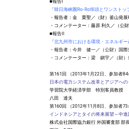
■報告I
『韓日海峡圏Ro-Ro埠頭とワンス
・報告者：金 栗聖／（財）釜山発展
・コメンテーター：藤原 利久／（公
■報告II
『北九州市における環境・エネルギー
・報告者：今井 健一／（公財）国際
・コメンテーター：梁 鎭宇／（財）
第161回 （2013年1月22日、参加者8
日本の電力システム改革とアジアへの
学習院大学経済学部 特別客員教授
八田 達夫
第160回 （2012年11月8日、参加者7
インドネシアとタイの将来展望～中進
株式会社国際協力銀行 外国審査部 部