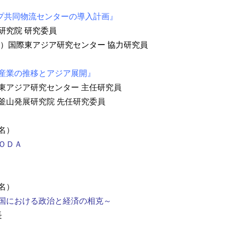
トップ共同物流センターの導入計画』
研究院 研究委員
財）国際東アジア研究センター 協力研究員
産業の推移とアジア展開』
東アジア研究センター 主任研究員
釜山発展研究院 先任研究委員
4名）
ＯＤＡ
3名）
国における政治と経済の相克～
長