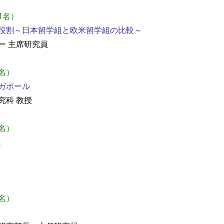
81名）
役割～日本留学組と欧米留学組の比較～
ー 主席研究員
5名）
ガポール
究科 教授
0名）
係
1名）