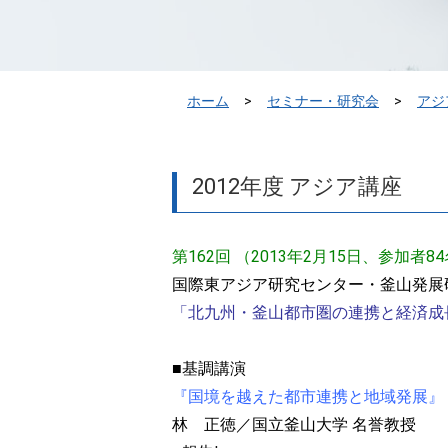
ホーム
セミナー・研究会
アジ
2012年度 アジア講座
第162回 （2013年2月15日、参加者8
国際東アジア研究センター・釜山発展研
「北九州・釜山都市圏の連携と経済成
■基調講演
『国境を越えた都市連携と地域発展』
林 正徳／国立釜山大学 名誉教授