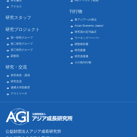
研究倫理
AGIアーカイブ動画
アクセス
刊行物
研究スタッフ
東アジアへの視点
Asian Economic Journal
研究プロジェクト
研究員の近刊論文
第一研究グループ
ワーキングペーパー
第二研究グループ
調査報告書
第三研究グループ
研究叢書
調査部
研究員著書
その他刊行物
研究・交流
研究発表・講演
研究交流
連携大学院教育
アウトリーチ
公益財団法人アジア成長研究所