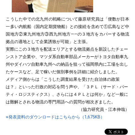
こうした中での北九州の戦略について藤原研究員は「便数が日本
一多い内航船（国内定期貨物船）との接続を含めて①広島など中
国地方②東九州地方③西九州地方――の３地方をカバーする物流
拠点の適地として企業誘致が可能」と主張。
実際にこの３地方を配送エリアとする物流拠点を新設したチェー
ンストア企業や、マツダ系自動車部品メーカーがトヨタ自動車九
州やダイハツ自動車九州への納品を狙って福岡県内に工場を出し
たケースなど、足で稼いだ個別事例を詳細に紹介しました。
メディア側からは「こうした調査結果を受けた自治体の政策
は？」といった行政の対応を問う声や、「３ＰＬ（サード・パー
ティ・ロジスティクス）、さらには４ＰＬとは何か」など一般に
は難解とされる物流の専門用語への質問が相次ぎました。
（協力研究員・江本伸哉）
※発表資料のダウンロードはこちらから（1,675KB）