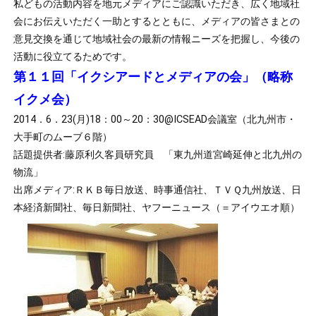
私どもの活動内容を地元メディアにご認識いただき、広く地域社
会にお伝えいただく一助とするとともに、メディアの皆さまとの
意見交換を通じて地域社会の最新の情報ニーズを把握し、今後の
活動に役立てるためです。
第１１回「イクシアードとメディアの会」（略称
イクメ会）
2014．6．23(月)18：00～20：30@ICSEAD会議室（北九州市・
大手町のムーブ６階）
話題提供者:藤原利久客員研究員 「東九州道宮崎延伸と北九州の
物流」
出席メディア:ＲＫＢ毎日放送、時事通信社、ＴＶＱ九州放送、日
本経済新聞社、毎日新聞社、ヤフーニュース（＝アイウエオ順）