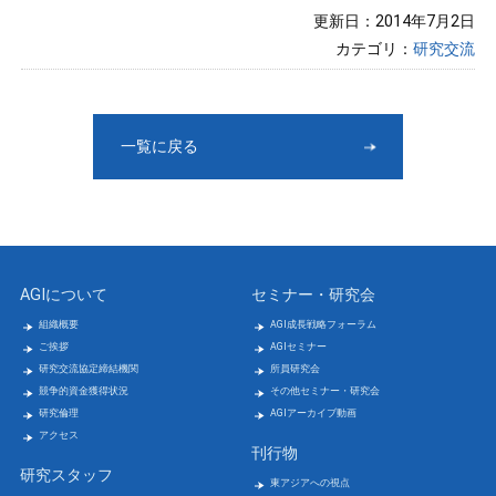
更新日：2014年7月2日
カテゴリ：
研究交流
一覧に戻る
AGIについて
セミナー・研究会
組織概要
AGI成長戦略フォーラム
ご挨拶
AGIセミナー
研究交流協定締結機関
所員研究会
競争的資金獲得状況
その他セミナー・研究会
研究倫理
AGIアーカイブ動画
アクセス
刊行物
研究スタッフ
東アジアへの視点