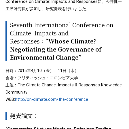
Conference on Climate: Impacts and Responsesに、今井健一
主席研究員が参加し、研究発表を行いました。
Seventh International Conference on
Climate: Impacts and
Responses：
“Whose Climate?
Negotiating the Governance of
Environmental Change”
日時：2015年4月10（金）、11日（水）
会場：ブリティッシュ・コロンビア大学
主催：The Climate Change: Impacts & Responses Knowledge
Community
WEB:
http://on-climate.com/the-conference
発表論文：