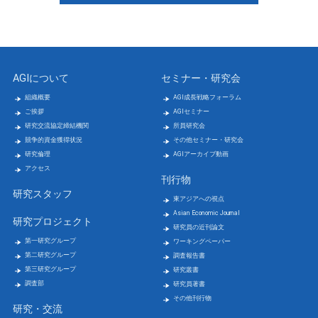
AGIについて
セミナー・研究会
組織概要
AGI成長戦略フォーラム
ご挨拶
AGIセミナー
研究交流協定締結機関
所員研究会
競争的資金獲得状況
その他セミナー・研究会
研究倫理
AGIアーカイブ動画
アクセス
刊行物
研究スタッフ
東アジアへの視点
Asian Economic Journal
研究プロジェクト
研究員の近刊論文
第一研究グループ
ワーキングペーパー
第二研究グループ
調査報告書
第三研究グループ
研究叢書
調査部
研究員著書
その他刊行物
研究・交流