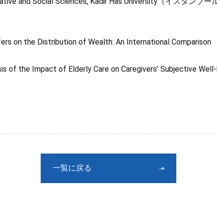
rative and Social Sciences, Kadir Has University（イスタンブ
ers on the Distribution of Wealth: An International Comparison
is of the Impact of Elderly Care on Caregivers’ Subjective Well-
一覧に戻る