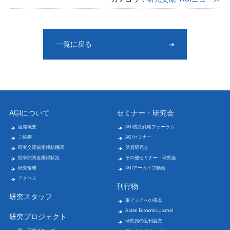
一覧に戻る
AGIについて
セミナー・研究会
組織概要
AGI成長戦略フォーラム
ご挨拶
AGIセミナー
研究交流協定締結機関
所員研究会
競争的資金獲得状況
その他セミナー・研究会
研究倫理
AGIアーカイブ動画
アクセス
刊行物
研究スタッフ
東アジアへの視点
Asian Economic Journal
研究プロジェクト
研究員の近刊論文