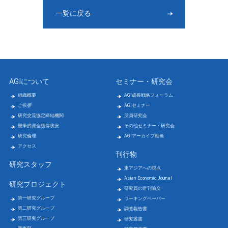
一覧に戻る
AGIについて
セミナー・研究会
組織概要
AGI成長戦略フォーラム
ご挨拶
AGIセミナー
研究交流協定締結機関
所員研究会
競争的資金獲得状況
その他セミナー・研究会
研究倫理
AGIアーカイブ動画
アクセス
刊行物
研究スタッフ
東アジアへの視点
Asian Economic Journal
研究プロジェクト
研究員の近刊論文
第一研究グループ
ワーキングペーパー
第二研究グループ
調査報告書
第三研究グループ
研究叢書