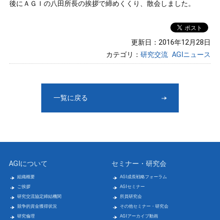
後にＡＧＩの八田所長の挨拶で締めくくり、散会しました。
更新日：2016年12月28日
カテゴリ：
研究交流
AGIニュース
一覧に戻る
AGIについて
セミナー・研究会
組織概要
AGI成長戦略フォーラム
ご挨拶
AGIセミナー
研究交流協定締結機関
所員研究会
競争的資金獲得状況
その他セミナー・研究会
研究倫理
AGIアーカイブ動画