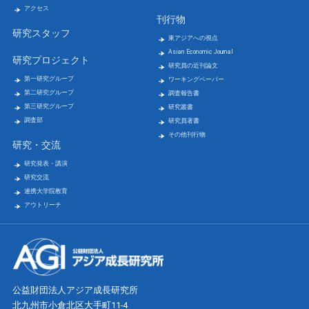
アクセス
刊行物
研究スタッフ
東アジアへの視点
Asian Economic Journal
研究プロジェクト
研究員の近刊論文
第一研究グループ
ワーキングペーパー
第二研究グループ
調査報告書
第三研究グループ
研究叢書
調査部
研究員著書
その他刊行物
研究・交流
研究発表・講演
研究交流
連携大学院教育
アウトリーチ
公益財団法人アジア成長研究所
北九州市小倉北区大手町11-4