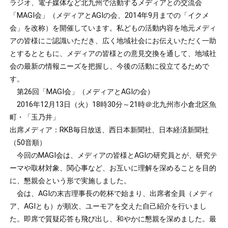
ラジオ、電子媒体など北九州で活動するメディアとの交流会
「MAGI会」（メディアとAGIの会、2014年9月までの「イクメ
会」を改称）を開催しています。私どもの活動内容を地元メディ
アの皆様にご認識いただき、広く地域社会にお伝えいただく一助
とするとともに、メディアの皆様との意見交換を通して、地域社
会の最新の情報ニーズを把握し、今後の活動に役立てるためで
す。
第26回「MAGI会」（メディアとAGIの会）
2016年12月13日（火）18時30分～21時＠北九州市小倉北区魚
町・「玉乃井」
出席メディア：RKB毎日放送、西日本新聞社、日本経済新聞社
（50音順）
今回のMAGI会は、メディアの皆様とAGIの研究員とが、研究テ
ーマや取材対象、関心事など、お互いに理解を深めることを目的
に、懇親会という形で実施しました。
会は、AGIの末吉理事長の乾杯で始まり、出席者全員（メディ
ア、AGIとも）が順次、ユーモアを交えた自己紹介を行いまし
た。即席で質疑応答も飛び出し、和やかに懇親を深めました。最