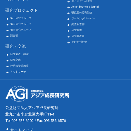
東アジアへの視点
Asian Economic Journal
研究プロジェクト
研究員の近刊論文
第一研究グループ
ワーキングペーパー
第二研究グループ
調査報告書
第三研究グループ
研究叢書
調査部
研究員著書
その他刊行物
研究・交流
研究発表・講演
研究交流
連携大学院教育
アウトリーチ
公益財団法人アジア成長研究所
北九州市小倉北区大手町11-4
Tel 093-583-6202 / Fax 093-583-6576
サイトマップ