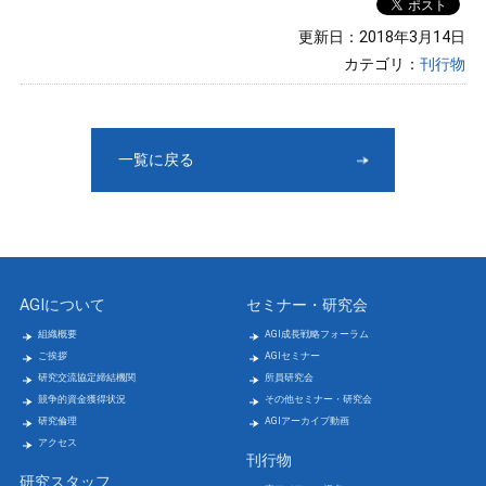
更新日：2018年3月14日
カテゴリ：
刊行物
一覧に戻る
AGIについて
セミナー・研究会
組織概要
AGI成長戦略フォーラム
ご挨拶
AGIセミナー
研究交流協定締結機関
所員研究会
競争的資金獲得状況
その他セミナー・研究会
研究倫理
AGIアーカイブ動画
アクセス
刊行物
研究スタッフ