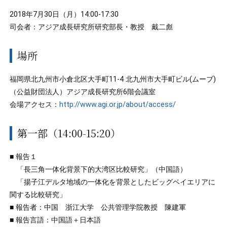
2018年7月30日（月）14:00-17:30
司会者：アジア成長研究所研究部長・教授 戴二彪
場所
福岡県北九州市小倉北区大手町11-4 北九州市大手町ビル(ムーブ)
（公益財団法人）アジア成長研究所6階会議室
会場アクセス：
http://www.agi.or.jp/about/access/
第一部（14:00-15:20）
■ 報告１
「長三角一体化背景下的大湾区比較研究」（中国語）
「揚子江デルタ地域の一体化を背景としたビッグベイエリアに
関する比較研究」
■ 報告者：中国 浙江大学 公共管理学院教授 陳建軍
■ 報告言語：中国語＋日本語