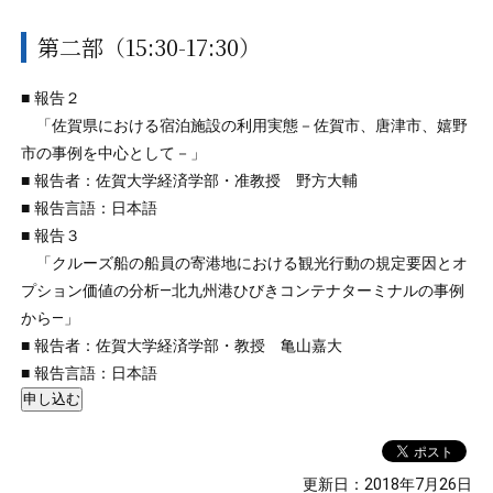
第二部（15:30-17:30）
■ 報告２
「佐賀県における宿泊施設の利用実態－佐賀市、唐津市、嬉野
市の事例を中心として－」
■ 報告者：佐賀大学経済学部・准教授 野方大輔
■ 報告言語：日本語
■ 報告３
「クルーズ船の船員の寄港地における観光行動の規定要因とオ
プション価値の分析―北九州港ひびきコンテナターミナルの事例
から―」
■ 報告者：佐賀大学経済学部・教授 亀山嘉大
■ 報告言語：日本語
更新日：2018年7月26日