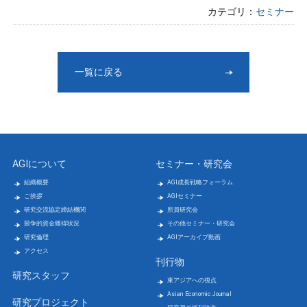
カテゴリ：
セミナー
一覧に戻る
AGIについて
セミナー・研究会
組織概要
AGI成長戦略フォーラム
ご挨拶
AGIセミナー
研究交流協定締結機関
所員研究会
競争的資金獲得状況
その他セミナー・研究会
研究倫理
AGIアーカイブ動画
アクセス
刊行物
研究スタッフ
東アジアへの視点
Asian Economic Journal
研究プロジェクト