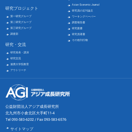
Asian Economic Journal
研究プロジェクト
研究員の近刊論文
第一研究グループ
ワーキングペーパー
第二研究グループ
調査報告書
第三研究グループ
研究叢書
調査部
研究員著書
その他刊行物
研究・交流
研究発表・講演
研究交流
連携大学院教育
アウトリーチ
公益財団法人アジア成長研究所
北九州市小倉北区大手町11-4
Tel 093-583-6202 / Fax 093-583-6576
サイトマップ