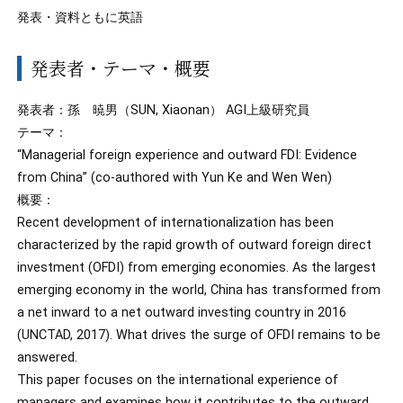
発表・資料ともに英語
発表者・テーマ・概要
発表者：孫 暁男（SUN, Xiaonan） AGI上級研究員
テーマ：
“Managerial foreign experience and outward FDI: Evidence
from China” (co-authored with Yun Ke and Wen Wen)
概要：
Recent development of internationalization has been
characterized by the rapid growth of outward foreign direct
investment (OFDI) from emerging economies. As the largest
emerging economy in the world, China has transformed from
a net inward to a net outward investing country in 2016
(UNCTAD, 2017). What drives the surge of OFDI remains to be
answered.
This paper focuses on the international experience of
managers and examines how it contributes to the outward