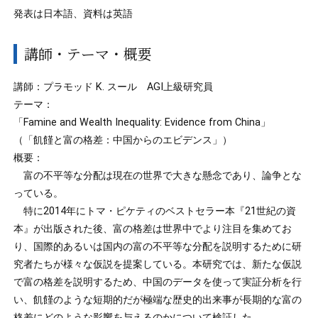
発表は日本語、資料は英語
講師・テーマ・概要
講師：プラモッド K. スール AGI上級研究員
テーマ：
「Famine and Wealth Inequality: Evidence from China」
（「飢饉と富の格差：中国からのエビデンス」）
概要：
富の不平等な分配は現在の世界で大きな懸念であり、論争とな
っている。
特に2014年にトマ・ピケティのベストセラー本『21世紀の資
本』が出版された後、富の格差は世界中でより注目を集めてお
り、国際的あるいは国内の富の不平等な分配を説明するために研
究者たちが様々な仮説を提案している。本研究では、新たな仮説
で富の格差を説明するため、中国のデータを使って実証分析を行
い、飢饉のような短期的だが極端な歴史的出来事が長期的な富の
格差にどのような影響を与えるのかについて検証した。