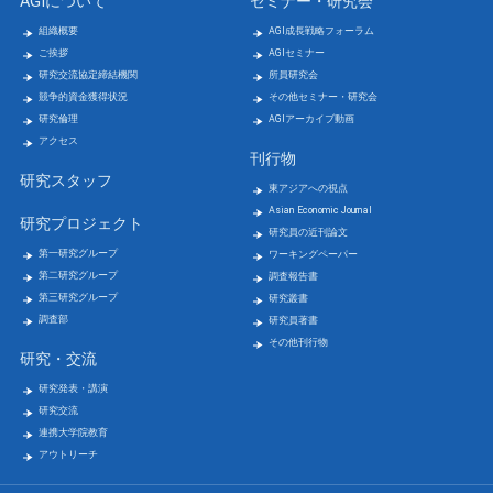
AGIについて
セミナー・研究会
組織概要
AGI成長戦略フォーラム
ご挨拶
AGIセミナー
研究交流協定締結機関
所員研究会
競争的資金獲得状況
その他セミナー・研究会
研究倫理
AGIアーカイブ動画
アクセス
刊行物
研究スタッフ
東アジアへの視点
Asian Economic Journal
研究プロジェクト
研究員の近刊論文
第一研究グループ
ワーキングペーパー
第二研究グループ
調査報告書
第三研究グループ
研究叢書
調査部
研究員著書
その他刊行物
研究・交流
研究発表・講演
研究交流
連携大学院教育
アウトリーチ