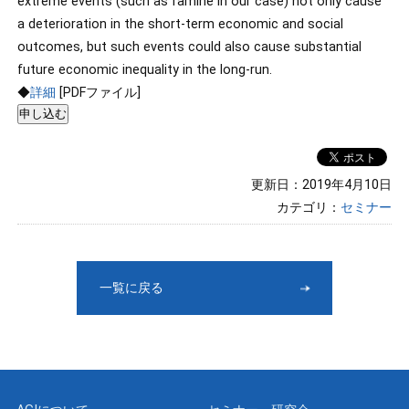
extreme events (such as famine in our case) not only cause
a deterioration in the short-term economic and social
outcomes, but such events could also cause substantial
future economic inequality in the long-run.
◆
詳細
[PDFファイル]
更新日：2019年4月10日
カテゴリ：
セミナー
一覧に戻る