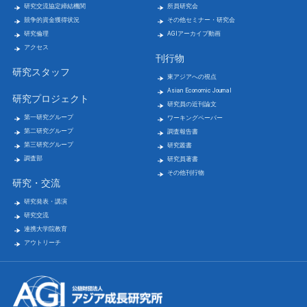
研究交流協定締結機関
所員研究会
競争的資金獲得状況
その他セミナー・研究会
研究倫理
AGIアーカイブ動画
アクセス
刊行物
研究スタッフ
東アジアへの視点
Asian Economic Journal
研究プロジェクト
研究員の近刊論文
第一研究グループ
ワーキングペーパー
第二研究グループ
調査報告書
第三研究グループ
研究叢書
調査部
研究員著書
その他刊行物
研究・交流
研究発表・講演
研究交流
連携大学院教育
アウトリーチ