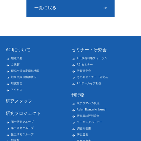
一覧に戻る
AGIについて
セミナー・研究会
組織概要
AGI成長戦略フォーラム
ご挨拶
AGIセミナー
研究交流協定締結機関
所員研究会
競争的資金獲得状況
その他セミナー・研究会
研究倫理
AGIアーカイブ動画
アクセス
刊行物
研究スタッフ
東アジアへの視点
Asian Economic Journal
研究プロジェクト
研究員の近刊論文
第一研究グループ
ワーキングペーパー
第二研究グループ
調査報告書
第三研究グループ
研究叢書
調査部