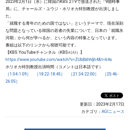
2023年2月1日（水）に韓国のKBS 2TVで放送された『9階時事
局』に、チャールズ・ユウジ・ホリオカ特別教授が出演しまし
た。
「就職する青年のための国ではない」というテーマで、現在深刻
な問題となっている韓国の若者の失業について、日本の「就職氷
河期」から何が学べるか、という内容の特集となっています。
番組は以下のリンクから視聴可能です。
【KBS YouTubeチャンネル（KBS시사）】
https://www.youtube.com/watch?v=ZUbBkhhljh4&t=64s
ホリオカ特別教授出演時間（コメントは日本語です）
［1:04-1:09］
［18:22-18:45］
［21:34-22:00］
［25:46-
26:05］
更新日：2023年2月17日
カテゴリ：
AGIニュース