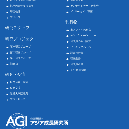
研究交流協定締結機関
所員研究会
競争的資金獲得状況
その他セミナー・研究会
研究倫理
AGIアーカイブ動画
アクセス
刊行物
研究スタッフ
東アジアへの視点
Asian Economic Journal
研究プロジェクト
研究員の近刊論文
第一研究グループ
ワーキングペーパー
第二研究グループ
調査報告書
第三研究グループ
研究叢書
調査部
研究員著書
その他刊行物
研究・交流
研究発表・講演
研究交流
連携大学院教育
アウトリーチ