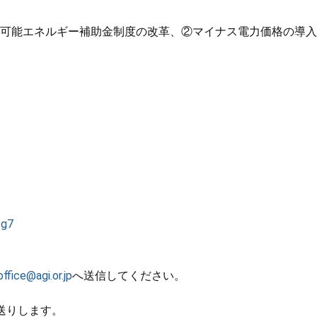
再生可能エネルギー補助金制度の改革、②マイナス電力価格の導
zg7
office@agi.or.jp
へ送信してください。
送りします。