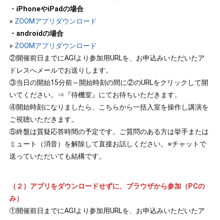
・iPhoneやiPadの場合
»
ZOOMアプリダウンロード
・androidの場合
»
ZOOMアプリダウンロード
②開催前日までにAGIより参加用URLを、お申込みいただいたア
ドレスへメールでお送りします。
③当日の開始15分前～開始時刻の間に②のURLをクリックして開
いてください。⇒『待機室』にてお待ちいただきます。
④開始時刻になりましたら、こちらから一括入室を操作し講演を
ご視聴いただきます。
⑤終盤は質疑応答時間の予定です。ご質問のある方は挙手または
ミュート（消音）を解除して直接お話しください。※チャットで
送っていただいても結構です。
（２）アプリをダウンロードせずに、ブラウザから参加（PCの
み）
①開催前日までにAGIより参加用URLを、お申込みいただいたア