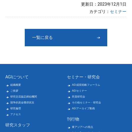
更新日：2023年12月1日
カテゴリ：
セミナー
一覧に戻る
AGIについて
セミナー・研究会
組織概要
AGI成長戦略フォーラム
ご挨拶
AGIセミナー
研究交流協定締結機関
所員研究会
競争的資金獲得状況
その他セミナー・研究会
研究倫理
AGIアーカイブ動画
アクセス
刊行物
研究スタッフ
東アジアへの視点