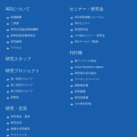
AGIについて
セミナー・研究会
組織概要
AGI成長戦略フォーラム
ご挨拶
AGIセミナー
研究交流協定締結機関
所員研究会
競争的資金獲得状況
その他セミナー・研究会
研究倫理
AGIアーカイブ動画
アクセス
刊行物
研究スタッフ
東アジアへの視点
Asian Economic Journal
研究プロジェクト
研究員の近刊論文
第一研究グループ
ワーキングペーパー
第二研究グループ
調査報告書
第三研究グループ
研究叢書
調査部
研究員著書
その他刊行物
研究・交流
研究発表・講演
研究交流
連携大学院教育
アウトリーチ