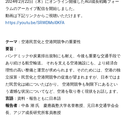
2024年2月22日（木）にオンライン開催したAGI成長戦略フォー
ラムのアーカイブ配信を開始しました。
動画は下記リンクからご視聴いただけます。
https://youtu.be/SRWDMsI0KFA
テーマ
：空港民営化と空港間競争の重要性
要旨
：
パンデミックや炭素排出規制にも耐え、今後も重要な交通手段で
あり続ける航空輸送。 それを支える空港施設にも、より経済合
理性の高い整備と運営が求められます。そのためには、空港の独
立採算・民営化と空港間競争の促進が望まれますが、日本ではま
だ民営化は緒についたばかり。 空港間競争も制限下にあるとい
う遺憾な状況についてなど、空港を取り巻く現状をお話します。
言語
：資料・報告ともに日本語
報告者
：中条 潮 氏 慶應義塾大学名誉教授、元日本交通学会会
長、アジア成長研究所客員教授