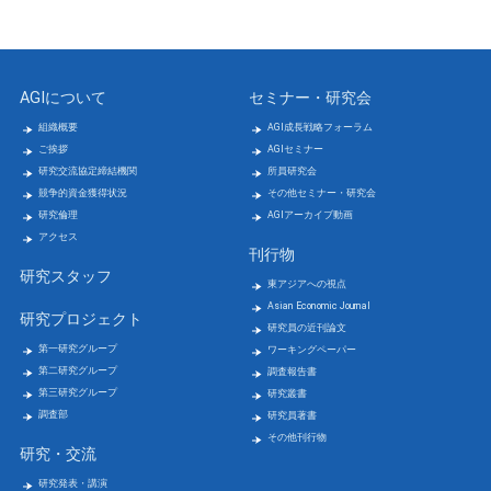
AGIについて
セミナー・研究会
組織概要
AGI成長戦略フォーラム
ご挨拶
AGIセミナー
研究交流協定締結機関
所員研究会
競争的資金獲得状況
その他セミナー・研究会
研究倫理
AGIアーカイブ動画
アクセス
刊行物
研究スタッフ
東アジアへの視点
Asian Economic Journal
研究プロジェクト
研究員の近刊論文
第一研究グループ
ワーキングペーパー
第二研究グループ
調査報告書
第三研究グループ
研究叢書
調査部
研究員著書
その他刊行物
研究・交流
研究発表・講演