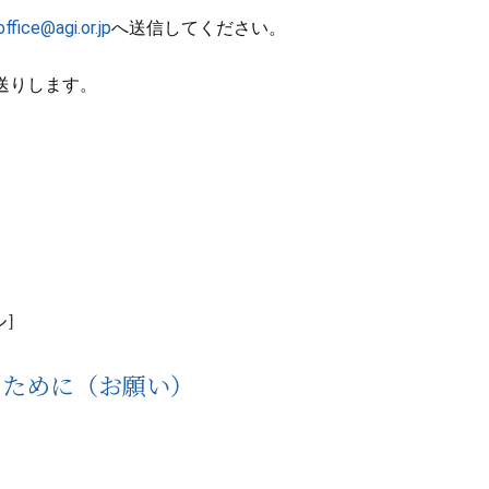
office@agi.or.jp
へ送信してください。
送りします。
ル］
るために（お願い）