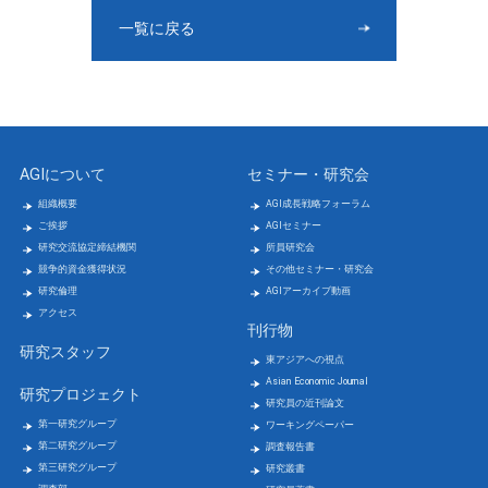
一覧に戻る
AGIについて
セミナー・研究会
組織概要
AGI成長戦略フォーラム
ご挨拶
AGIセミナー
研究交流協定締結機関
所員研究会
競争的資金獲得状況
その他セミナー・研究会
研究倫理
AGIアーカイブ動画
アクセス
刊行物
研究スタッフ
東アジアへの視点
Asian Economic Journal
研究プロジェクト
研究員の近刊論文
第一研究グループ
ワーキングペーパー
第二研究グループ
調査報告書
第三研究グループ
研究叢書