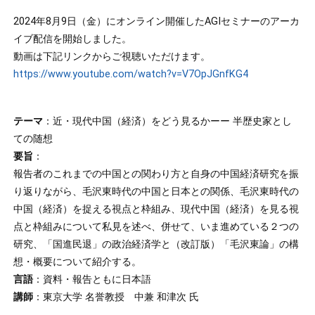
2024年8月9日（金）にオンライン開催したAGIセミナーのアーカ
イブ配信を開始しました。
動画は下記リンクからご視聴いただけます。
https://www.youtube.com/watch?v=V7OpJGnfKG4
テーマ
：近・現代中国（経済）をどう見るかーー 半歴史家とし
ての随想
要旨
：
報告者のこれまでの中国との関わり方と自身の中国経済研究を振
り返りながら、毛沢東時代の中国と日本との関係、毛沢東時代の
中国（経済）を捉える視点と枠組み、現代中国（経済）を見る視
点と枠組みについて私見を述べ、併せて、いま進めている２つの
研究、「国進民退」の政治経済学と（改訂版）「毛沢東論」の構
想・概要について紹介する。
言語
：資料・報告ともに日本語
講師
：東京大学 名誉教授 中兼 和津次 氏