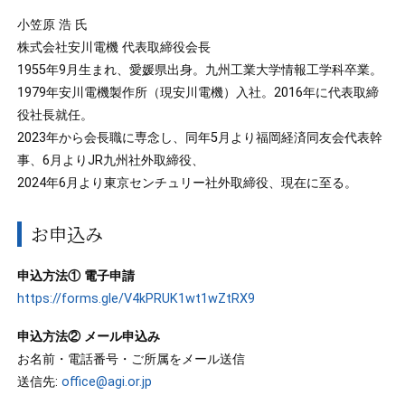
小笠原 浩 氏
株式会社安川電機 代表取締役会長
1955年9月生まれ、愛媛県出身。九州工業大学情報工学科卒業。
1979年安川電機製作所（現安川電機）入社。2016年に代表取締
役社長就任。
2023年から会長職に専念し、同年5月より福岡経済同友会代表幹
事、6月よりJR九州社外取締役、
2024年6月より東京センチュリー社外取締役、現在に至る。
お申込み
申込方法①
電子申請
https://forms.gle/V4kPRUK1wt1wZtRX9
申込方法② メール申込み
お名前・電話番号・ご所属をメール送信
送信先:
office@agi.or.jp