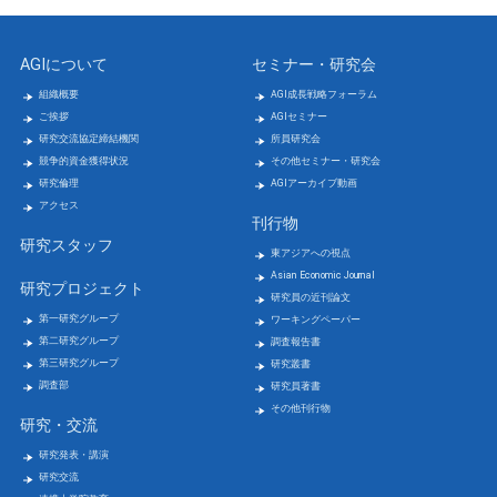
AGIについて
セミナー・研究会
組織概要
AGI成長戦略フォーラム
ご挨拶
AGIセミナー
研究交流協定締結機関
所員研究会
競争的資金獲得状況
その他セミナー・研究会
研究倫理
AGIアーカイブ動画
アクセス
刊行物
研究スタッフ
東アジアへの視点
Asian Economic Journal
研究プロジェクト
研究員の近刊論文
第一研究グループ
ワーキングペーパー
第二研究グループ
調査報告書
第三研究グループ
研究叢書
調査部
研究員著書
その他刊行物
研究・交流
研究発表・講演
研究交流