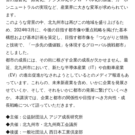
ンニュートラルの実現など、産業界に大きな変革が求められてい
ます。
このような背景の中、北九州市は再びこの地域を盛り上げるた
め、2024年3月に、今後の目指す都市像や重点戦略を掲げた基本
構想および基本計画を策定し、目指す都市像を『つながりと情熱
と技術で、「一歩先の価値観」を体現するグローバル挑戦都市』
としました。
都市の成長には、その街に根ざす企業の成長が欠かせません。最
近、北九州市において、新たな半導体産業（IT）や自動車産業
（EV）の進出促進がなされようとしているとのメディア報道もあ
っています。これらの、未来新産業を含め、いかに企業を発展さ
せていくか、そして、それをいかに都市の発展に繋げていくべき
か。 本講演では、企業と都市の関係性や目指すべき方向性・成
長戦略について語っていただきます。
◆主催：公益財団法人 アジア成長研究所
◆共催：北九州市・北九州商工会議所
◆後援：一般社団法人 西日本工業倶楽部