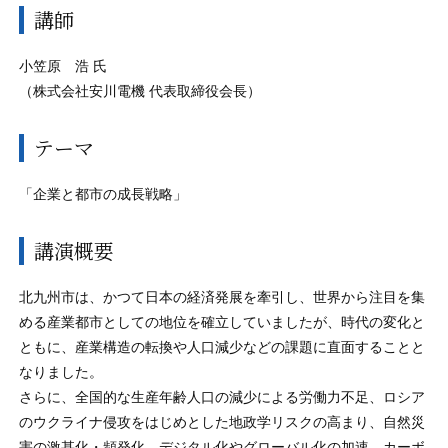
講師
小笠原 浩 氏
（株式会社安川電機 代表取締役会長）
テーマ
「企業と都市の成長戦略」
講演概要
北九州市は、かつて日本の経済発展を牽引し、世界から注目を集
める産業都市としての地位を確立していましたが、時代の変化と
ともに、産業構造の転換や人口減少などの課題に直面することと
なりました。
さらに、全国的な生産年齢人口の減少による労働力不足、ロシア
のウクライナ侵攻をはじめとした地政学リスクの高まり、自然災
害の激甚化・頻発化、デジタル化やグローバル化の加速、カーボ