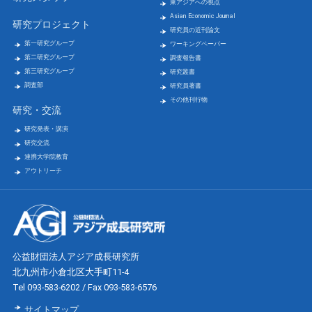
東アジアへの視点
Asian Economic Journal
研究プロジェクト
研究員の近刊論文
第一研究グループ
ワーキングペーパー
第二研究グループ
調査報告書
第三研究グループ
研究叢書
調査部
研究員著書
その他刊行物
研究・交流
研究発表・講演
研究交流
連携大学院教育
アウトリーチ
公益財団法人アジア成長研究所
北九州市小倉北区大手町11-4
Tel 093-583-6202 / Fax 093-583-6576
サイトマップ