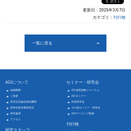
更新日：2025年3月7日
カテゴリ：
刊行物
一覧に戻る
AGIについて
セミナー・研究会
組織概要
AGI成長戦略フォーラム
ご挨拶
AGIセミナー
研究交流協定締結機関
所員研究会
競争的資金獲得状況
その他セミナー・研究会
研究倫理
AGIアーカイブ動画
アクセス
刊行物
研究スタッフ