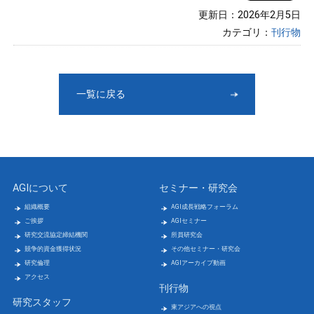
更新日：2026年2月5日
カテゴリ：
刊行物
一覧に戻る
AGIについて
セミナー・研究会
組織概要
AGI成長戦略フォーラム
ご挨拶
AGIセミナー
研究交流協定締結機関
所員研究会
競争的資金獲得状況
その他セミナー・研究会
研究倫理
AGIアーカイブ動画
アクセス
刊行物
研究スタッフ
東アジアへの視点