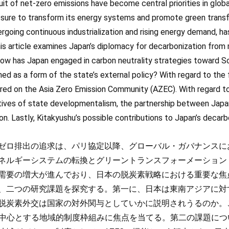
it of net-zero emissions have become central priorities in glob
ure to transform its energy systems and promote green transf
dergoing continuous industrialization and rising energy demand, 
his article examines Japan’s diplomacy for decarbonization from
how has Japan engaged in carbon neutrality strategies toward S
d as a form of the state’s external policy? With regard to the f
ered on the Asia Zero Emission Community (AZEC). With regard to
ves of state developmentalism, the partnership between Japan 
on. Lastly, Kitakyushu’s possible contributions to Japan’s decar
ゼロ排出の追求は、パリ協定以降、グローバル・ガバナンスに
ネルギーシステムの転換とグリーントランスフォーメーション
需要の増大が進んでおり、日本の脱炭素戦略における重要な焦
、二つの研究課題を探究する。第一に、日本は東南アジアに対
脱炭素外交は国家の対外関与としていかに説明されうるのか。
)を中心とする地域的制度枠組みに焦点を当てる。第二の課題に