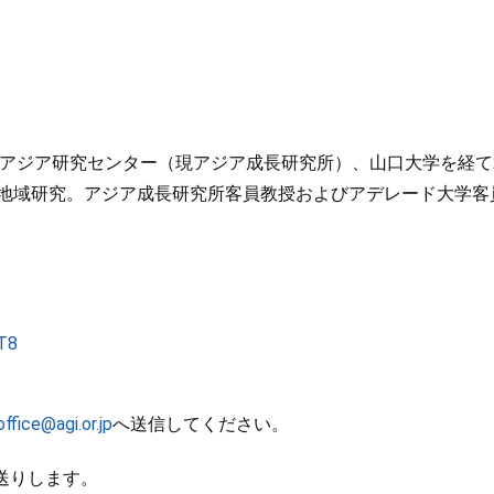
際東アジア研究センター（現アジア成長研究所）、山口大学を経て
地域研究。アジア成長研究所客員教授およびアデレード大学客
T8
office@agi.or.jp
へ送信してください。
送りします。