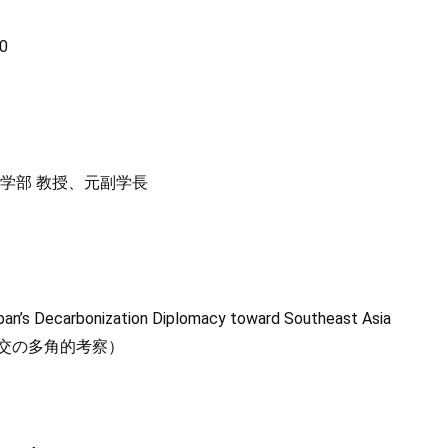
0
学部 教授、元副学長
pan’s Decarbonization Diplomacy toward Southeast Asia
交の多角的考察）