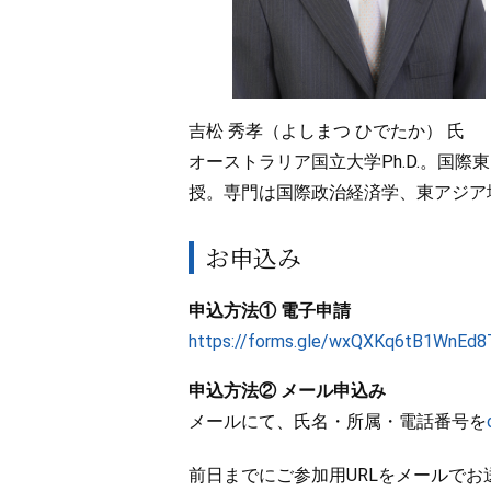
吉松 秀孝（よしまつ ひでたか） 氏
オーストラリア国立大学Ph.D.。国
授。専門は国際政治経済学、東アジア
お申込み
申込方法① 電子申請
https://forms.gle/wxQXKq6tB1WnEd8
申込方法② メール申込み
メールにて、氏名・所属・電話番号を
前日までにご参加用URLをメールでお