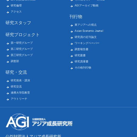
研究倫理
AGIアーカイブ動画
アクセス
刊行物
研究スタッフ
東アジアへの視点
Asian Economic Journal
研究プロジェクト
研究員の近刊論文
第一研究グループ
ワーキングペーパー
第二研究グループ
調査報告書
第三研究グループ
研究叢書
調査部
研究員著書
その他刊行物
研究・交流
研究発表・講演
研究交流
連携大学院教育
アウトリーチ
公益財団法人アジア成長研究所