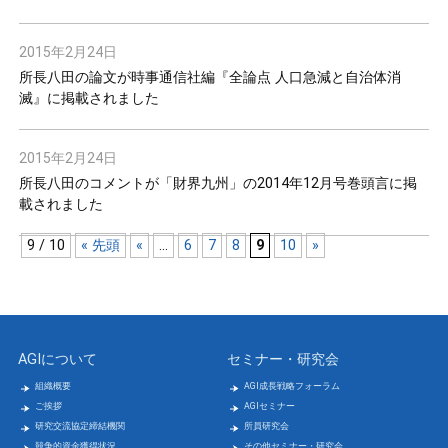
2015年2月24日
所長八田の論文が時事通信社編『全論点 人口急減と自治体消
滅』に掲載されました
2015年2月24日
所長八田のコメントが「財界九州」の2014年12月号巻頭言に掲
載されました
9 / 10
« 先頭
«
...
6
7
8
9
10
»
AGIについて
セミナー・研究会
組織概要
AGI成長戦略フォーラム
ご挨拶
AGIセミナー
研究交流協定締結機関
所員研究会
競争的資金獲得状況
その他セミナー・研究会