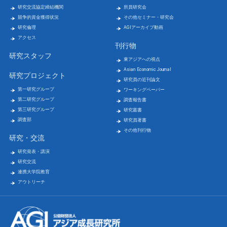
研究交流協定締結機関
所員研究会
競争的資金獲得状況
その他セミナー・研究会
研究倫理
AGIアーカイブ動画
アクセス
刊行物
研究スタッフ
東アジアへの視点
Asian Economic Journal
研究プロジェクト
研究員の近刊論文
第一研究グループ
ワーキングペーパー
第二研究グループ
調査報告書
第三研究グループ
研究叢書
調査部
研究員著書
その他刊行物
研究・交流
研究発表・講演
研究交流
連携大学院教育
アウトリーチ