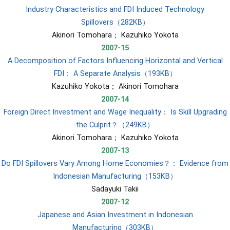
Industry Characteristics and FDI Induced Technology
Spillovers（282KB）
​Akinori Tomohara； Kazuhiko Yokota
2007-15
A Decomposition of Factors Influencing Horizontal and Vertical
FDI： A Separate Analysis（193KB）
​Kazuhiko Yokota； Akinori Tomohara
2007-14
Foreign Direct Investment and Wage Inequality： Is Skill Upgrading
the Culprit？（249KB）
​Akinori Tomohara； Kazuhiko Yokota
2007-13
Do FDI Spillovers Vary Among Home Economies？： Evidence from
Indonesian Manufacturing（153KB）
​Sadayuki Takii
2007-12
Japanese and Asian Investment in Indonesian
Manufacturing（303KB）