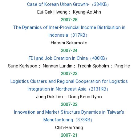
Case of Korean Urban Growth-（334KB）
​Eui-Gak Hwang； Kyung-Ae Ahn
2007-25
The Dynamics of Inter-Provincial Income Distribution in
Indonesia（317KB）
​Hiroshi Sakamoto
2007-24
FDI and Job Creation in China（400KB）
Sune Karlsson； Nannan Lundin； Fredrik Sjoholm； Ping He
2007-23
Logistics Clusters and Regional Cooperation for Logistics
Integration in Northeast Asia（2131KB）
​Jung Duk Lim； Dong Keun Ryoo
2007-22
Innovation and Market Structure Dynamics in Taiwan’s
Manufacturing（373KB）
​Chih-Hai Yang
2007-21