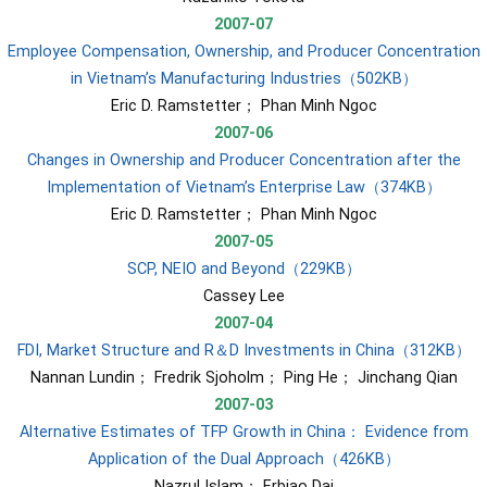
2007-07
Employee Compensation, Ownership, and Producer Concentration
in Vietnam’s Manufacturing Industries（502KB）
​Eric D. Ramstetter； Phan Minh Ngoc
2007-06
Changes in Ownership and Producer Concentration after the
Implementation of Vietnam’s Enterprise Law（374KB）
​Eric D. Ramstetter； Phan Minh Ngoc
2007-05
SCP, NEIO and Beyond（229KB）
​Cassey Lee
2007-04
FDI, Market Structure and R＆D Investments in China（312KB）
​Nannan Lundin； Fredrik Sjoholm； Ping He； Jinchang Qian
2007-03
Alternative Estimates of TFP Growth in China： Evidence from
Application of the Dual Approach（426KB）
​Nazrul Islam； Erbiao Dai