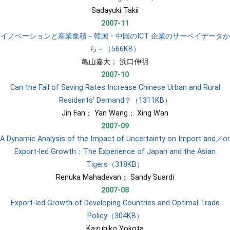
​Sadayuki Takii
2007-11
イノベーションと産業集積－韓国・中国のICT 企業のサーベイデータか
ら－（566KB）
​亀山嘉大； 浜口伸明
2007-10
Can the Fall of Saving Rates Increase Chinese Urban and Rural
Residents’ Demand？（1311KB）
​Jin Fan； Yan Wang； Xing Wan
2007-09
A Dynamic Analysis of the Impact of Uncertainty on Import and／or
Export-led Growth：The Experience of Japan and the Asian
Tigers（318KB）
​Renuka Mahadevan； Sandy Suardi
2007-08
Export-led Growth of Developing Countries and Optimal Trade
Policy（304KB）
​Kazuhiko Yokota