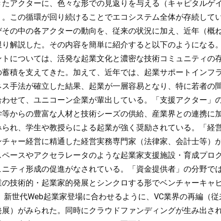
きたアクターに、色々な形での見返りを与える（キャピタルゲ
）。この循環が回り続けることでエコシステム全体が存続して
その中の各アクターの動向を、従来の状況に加え、近年（概ね2
限り解説した。その内容を簡単に紹介すると以下のようになる
ントについては、活発な起業文化と濃密な技術コミュニティの
の蓄積を支えてきた。加えて、近年では、起業サポートインフ
ネス手法が確立した結果、起業が一層容易となり、特に若者の
合わせて、ユニコーン企業が輩出している。「支援アクター」
学等からの豊富な人材と技術シーズの供給、産業界との連携に
みられ、学生や教授らによる起業が強く奨励されている。「経
ンチャー経営に精通した経営実務専門家（法律家、会計士等）
スペースやアクセラレータのような起業家支援施設・育成プロ
ュニティ形成の促進がなされている。「資金提供者」の分野で
業の技術的・起業家的発展とシンクロする形でベンチャーキャ
、新世代Web起業家登場に合わせるように、VC業界の再編（従
発展）がみられた。同時にクラウドファンディングが生み出さ