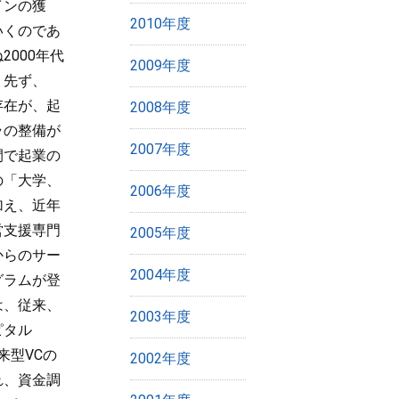
インの獲
2010年度
いくのであ
000年代
2009年度
。先ず、
存在が、起
2008年度
ラの整備が
2007年度
間で起業の
の「大学、
2006年度
加え、近年
営支援専門
2005年度
からのサー
2004年度
グラムが登
は、従来、
2003年度
ピタル
来型VCの
2002年度
れ、資金調