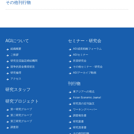
その他刊行物
AGIについて
セミナー・研究会
組織概要
AGI成長戦略フォーラム
ご挨拶
AGIセミナー
研究交流協定締結機関
所員研究会
競争的資金獲得状況
その他セミナー・研究会
研究倫理
AGIアーカイブ動画
アクセス
刊行物
研究スタッフ
東アジアへの視点
Asian Economic Journal
研究プロジェクト
研究員の近刊論文
第一研究グループ
ワーキングペーパー
第二研究グループ
調査報告書
第三研究グループ
研究叢書
調査部
研究員著書
その他刊行物