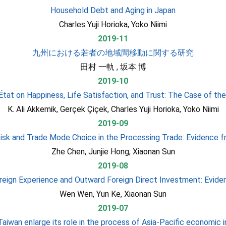
Household Debt and Aging in Japan
Charles Yuji Horioka, Yoko Niimi
2019-11
九州における若者の地域間移動に関する研究
田村 一軌 , 坂本 博
2019-10
tat on Happiness, Life Satisfaction, and Trust: The Case of the
K. Ali Akkemik, Gerçek Çiçek, Charles Yuji Horioka, Yoko Niimi
2019-09
sk and Trade Mode Choice in the Processing Trade: Evidence 
Zhe Chen, Junjie Hong, Xiaonan Sun
2019-08
reign Experience and Outward Foreign Direct Investment: Evide
Wen Wen, Yun Ke, Xiaonan Sun
2019-07
aiwan enlarge its role in the process of Asia-Pacific economic i