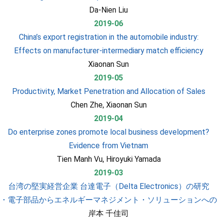
Da-Nien Liu
2019-06
China’s export registration in the automobile industry:
Effects on manufacturer-intermediary match efficiency
Xiaonan Sun
2019-05
Productivity, Market Penetration and Allocation of Sales
Chen Zhe, Xiaonan Sun
2019-04
Do enterprise zones promote local business development?
Evidence from Vietnam
Tien Manh Vu, Hiroyuki Yamada
2019-03
台湾の堅実経営企業 台達電子（Delta Electronics）の研究
・電子部品からエネルギーマネジメント・ソリューションへの
岸本 千佳司