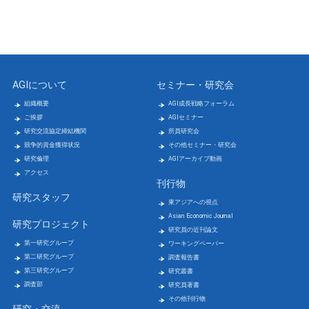
AGIについて
セミナー・研究会
組織概要
AGI成長戦略フォーラム
ご挨拶
AGIセミナー
研究交流協定締結機関
所員研究会
競争的資金獲得状況
その他セミナー・研究会
研究倫理
AGIアーカイブ動画
アクセス
刊行物
研究スタッフ
東アジアへの視点
Asian Economic Journal
研究プロジェクト
研究員の近刊論文
第一研究グループ
ワーキングペーパー
第二研究グループ
調査報告書
第三研究グループ
研究叢書
調査部
研究員著書
その他刊行物