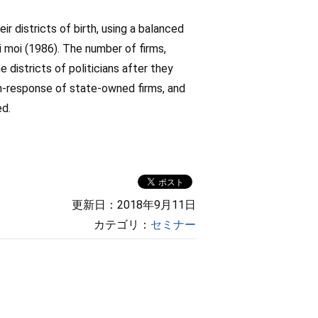
 districts of birth, using a balanced
i moi (1986). The number of firms,
 districts of politicians after they
on-response of state-owned firms, and
ed.
更新日：2018年9月11日
カテゴリ：
セミナー