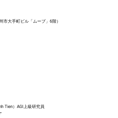
九州市大手町ビル「ムーブ」6階）
 Tien）AGI上級研究員
”