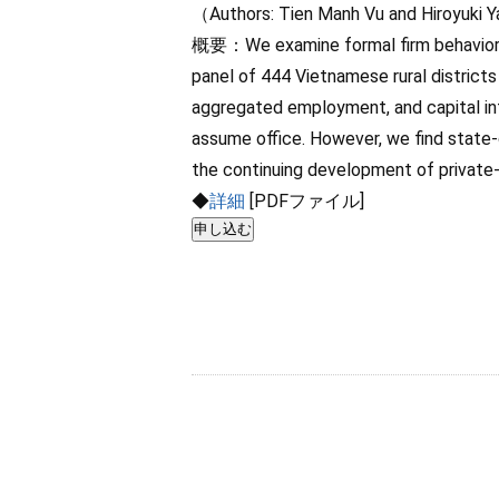
（Authors: Tien Manh Vu and Hiroyuki
概要：We examine formal firm behavior in 
panel of 444 Vietnamese rural districts
aggregated employment, and capital inten
assume office. However, we find state-
the continuing development of private- 
◆
詳細
[PDFファイル]