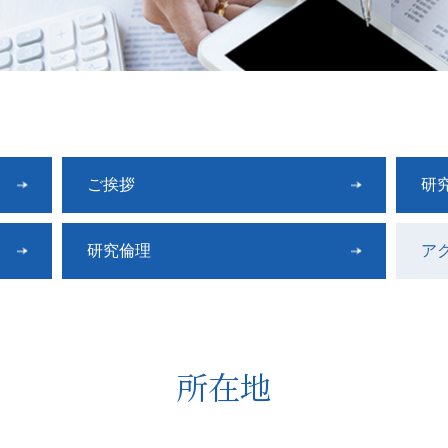
ご挨拶
研
研究倫理
ア
所在地