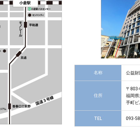
名称
公益財
〒803-
住所
福岡県
手町ビ
TEL
093-5