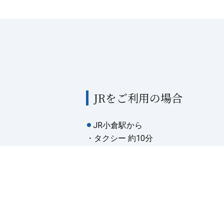
JRをご利用の場合
JR小倉駅から
・タクシー 約10分
・西鉄バス 約15分
『小倉駅バスセンター』→『ソレイ
JR西小倉駅から
・タクシー 約5分